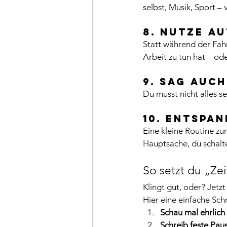
selbst, Musik, Sport – 
8. Nutze A
Statt während der Fahr
Arbeit zu tun hat – od
9. Sag auch
Du musst nicht alles s
10. Entspa
Eine kleine Routine zu
Hauptsache, du schalte
So setzt du „Zei
Klingt gut, oder? Jetzt
Hier eine einfache Schr
Schau mal ehrlich 
Schreib feste Pau