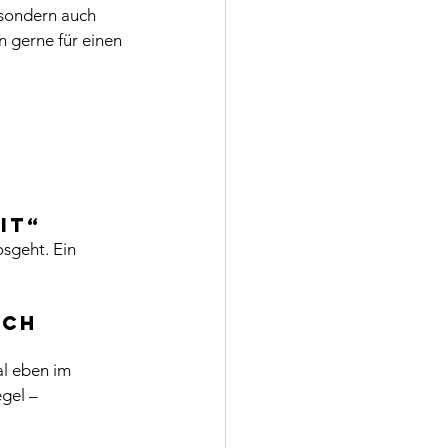
 sondern auch 
n gerne für einen 
it“
sgeht. Ein 
uch 
l eben im 
gel – 