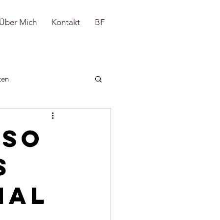
Über Mich
Kontakt
BF
ten
 So
s
mal