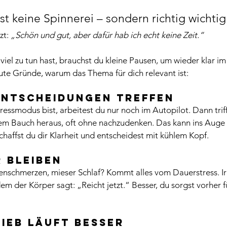
ist keine Spinnerei – sondern richtig wichtig
zt: 
„Schön und gut, aber dafür hab ich echt keine Zeit.“
el zu tun hast, brauchst du kleine Pausen, um wieder klar im 
 gute Gründe, warum das Thema für dich relevant ist:
 Entscheidungen treffen
essmodus bist, arbeitest du nur noch im Autopilot. Dann triff
m Bauch heraus, oft ohne nachzudenken. Das kann ins Auge
chaffst du dir Klarheit und entscheidest mit kühlem Kopf.
r bleiben
enschmerzen, mieser Schlaf? Kommt alles vom Dauerstress. 
m der Körper sagt: „Reicht jetzt.“ Besser, du sorgst vorher f
rieb läuft besser