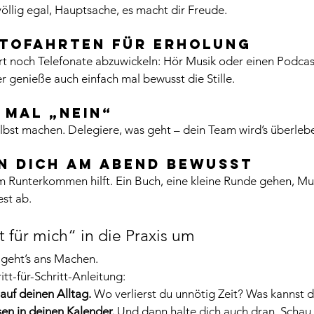
völlig egal, Hauptsache, es macht dir Freude.
utofahrten für Erholung
t noch Telefonate abzuwickeln: Hör Musik oder einen Podcast,
er genieße auch einfach mal bewusst die Stille.
 mal „Nein“
elbst machen. Delegiere, was geht – dein Team wird’s überleb
nn dich am Abend bewusst
m Runterkommen hilft. Ein Buch, eine kleine Runde gehen, Mus
st ab.
t für mich“ in die Praxis um
 geht’s ans Machen. 
itt-für-Schritt-Anleitung:
auf deinen Alltag.
 Wo verlierst du unnötig Zeit? Was kannst 
sen in deinen Kalender.
 Und dann halte dich auch dran. Schau 