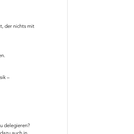
 der nichts mit 
en.
ik – 
du delegieren?
dazu auch in 