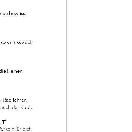
unde bewusst 
d das muss auch 
ie kleinen 
, Rad fahren 
 auch der Kopf.
ht
erkeln für dich 