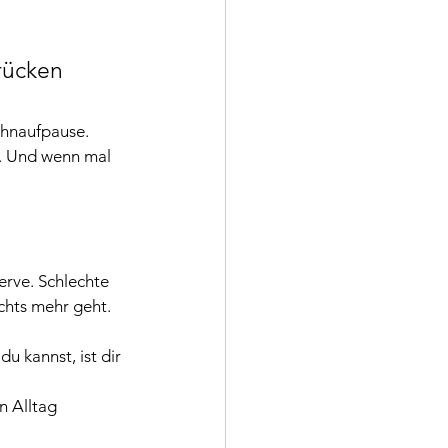
rücken 
chnaufpause. 
. Und wenn mal 
rve. Schlechte 
chts mehr geht.
 kannst, ist dir 
n Alltag 