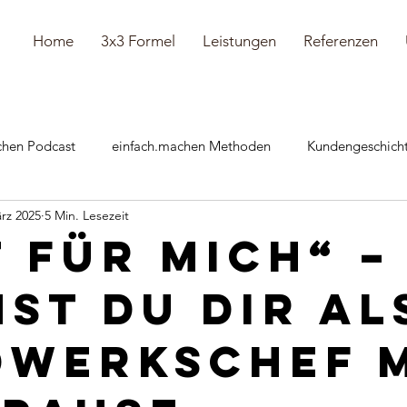
Home
3x3 Formel
Leistungen
Referenzen
chen Podcast
einfach.machen Methoden
Kundengeschich
rz 2025
5 Min. Lesezeit
önliches
t für mich“ –
st du dir al
dwerkschef 