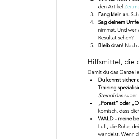
den Artikel 
Zeitm
Fang klein an.
 Sc
Sag deinem Umfel
nimmst. Und wer we
Resultat sehen?
Bleib dran!
 Nach 
Hilfsmittel, die
Damit du das Ganze lei
Du kennst sicher 
Training spezialisi
Steindl
 das super 
„Forest“ oder „O
komisch, dass di
WALD - meine bes
Luft, die Ruhe, d
wandelst. Wenn du