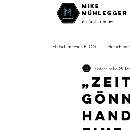
MiKE
Mühlegger
einfach.macher
einfach.machen BLOG
einfach.ma
einfach.mike
28. Mä
einundsechzig-Kolumne
Pers
„Zei
gönn
Han