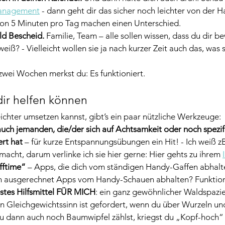
anagement
 - dann geht dir das sicher noch leichter von der H
hon 5 Minuten pro Tag machen einen Unterschied.
d Bescheid.
 Familie, Team – alle sollen wissen, dass du dir b
iß? - Vielleicht wollen sie ja nach kurzer Zeit auch das, was si
zwei Wochen merkst du: Es funktioniert.
 dir helfen können
chter umsetzen kannst, gibt’s ein paar nützliche Werkzeuge:
auch jemanden, die/der sich auf Achtsamkeit oder noch spezi
ert hat
 – für kurze Entspannungsübungen ein Hit! - Ich weiß zB
macht, darum verlinke ich sie hier gerne: Hier gehts zu ihrem 
fftime“
 – Apps, die dich vom ständigen Handy-Gaffen abhalten
ch ausgerechnet Apps vom Handy-Schauen abhalten? Funktion
tes Hilfsmittel FÜR MICH
: ein ganz gewöhnlicher Waldspazie
ein Gleichgewichtssinn ist gefordert, wenn du über Wurzeln un
 dann auch noch Baumwipfel zählst, kriegst du „Kopf-hoch“ g