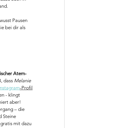
and.
ewusst Pausen 
e bei dir als 
fischer Atem-
, dass 
Melanie 
Instagram
-Profil
 - klingt 
iert aber!
rgang – die 
d Steine 
ratis mit dazu 