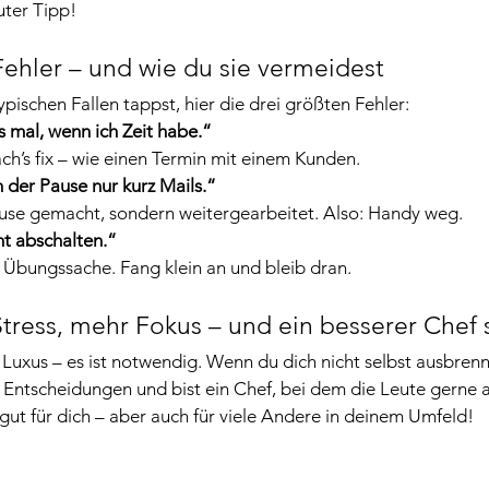
uter Tipp!
Fehler – und wie du sie vermeidest
ypischen Fallen tappst, hier die drei größten Fehler:
s mal, wenn ich Zeit habe.“
ch’s fix – wie einen Termin mit einem Kunden.
n der Pause nur kurz Mails.“
use gemacht, sondern weitergearbeitet. Also: Handy weg.
ht abschalten.“
t Übungssache. Fang klein an und bleib dran.
Stress, mehr Fokus – und ein besserer Chef 
n Luxus – es ist notwendig. Wenn du dich nicht selbst ausbrenn
re Entscheidungen und bist ein Chef, bei dem die Leute gerne a
m gut für dich – aber auch für viele Andere in deinem Umfeld!