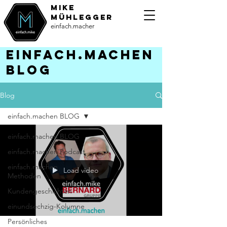
MiKE
Mühlegger
einfach.macher
einfach.machen
BLOG
Blog
einfach.machen BLOG
einfach.machen BLOG
einfach.machen Podcast
einfach.machen
Load video
Methoden
Kundengeschichten
einundsechzig-Kolumne
Persönliches