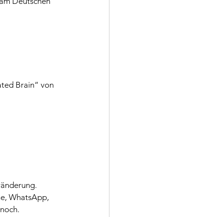
 am Deutschen 
ated Brain“ von 
eränderung.
ne, WhatsApp, 
 noch.