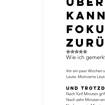
über
kann
Fok
zur
Mit NaN von 5 Ster
Wie ich gemerkt
Vor ein paar Wochen s
Leute. Motivierte Leut
Und trotzd
Nach fünf Minuten grif
Nach zehn Minuten ents