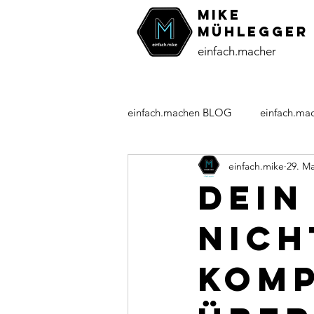
MiKE
Mühlegger
einfach.macher
einfach.machen BLOG
einfach.ma
einfach.mike
29. Ma
einundsechzig-Kolumne
Pers
Dein
nich
komp