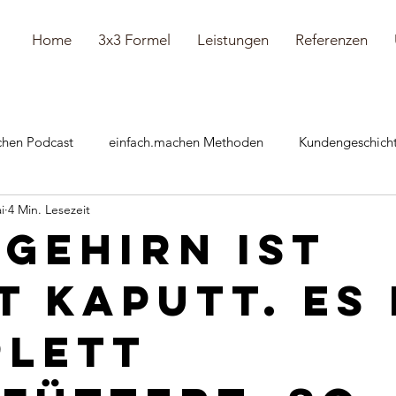
Home
3x3 Formel
Leistungen
Referenzen
chen Podcast
einfach.machen Methoden
Kundengeschich
i
4 Min. Lesezeit
önliches
 Gehirn ist
t kaputt. Es 
lett