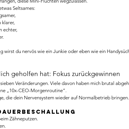
fangen, diese Mini-Fluchten wegzulassen.
 etwas Seltsames:
gsamer, 
klarer, 
 echter, 
r.
g wirst du nervös wie ein Junkie oder eben wie ein Handysüc
lich geholfen hat: Fokus zurückgewinnen
t sieben Veränderungen. Viele davon haben mich brutal abgeh
ine „10x-CEO-Morgenroutine“.
ge, die dein Nervensystem wieder auf Normalbetrieb bringen.
 Dauerbeschallung
beim Zähneputzen.
en.