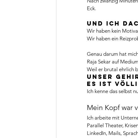
Nach zwanzig Minuten
Eck.
Und ich dac
Wir haben kein Motiv
Wir haben ein Reizpro
Genau darum hat mich 
Raja Sekar auf Medium s
Weil er brutal ehrlich 
Unser Gehi
Es ist völl
Ich kenne das selbst nu
Mein Kopf war vo
Ich arbeite mit Unter
Parallel Theater, Kri
LinkedIn, Mails, Sprac