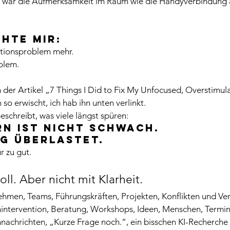
 war die Aufmerksamkeit im Raum wie die Handyverbindung
hte mir: 
ationsproblem mehr.
blem.
der Artikel „7 Things I Did to Fix My Unfocused, Overstimul
o erwischt, ich hab ihn unten verlinkt. 
beschreibt, was viele längst spüren: 
rn ist nicht schwach. 
ig überlastet.
r zu gut.
ll. Aber nicht mit Klarheit.
nehmen, Teams, Führungskräften, Projekten, Konflikten und V
senintervention, Beratung, Workshops, Ideen, Menschen, Termi
hnachrichten, „Kurze Frage noch.“, ein bisschen KI-Recherche