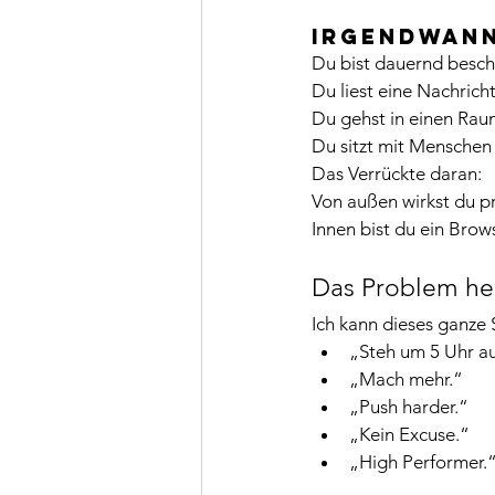
Irgendwann
Du bist dauernd beschä
Du liest eine Nachricht
Du gehst in einen Rau
Du sitzt mit Menschen
Das Verrückte daran:
Von außen wirkst du pr
Innen bist du ein Bro
Das Problem hei
Ich kann dieses ganze
„Steh um 5 Uhr au
„Mach mehr.“
„Push harder.“
„Kein Excuse.“
„High Performer.