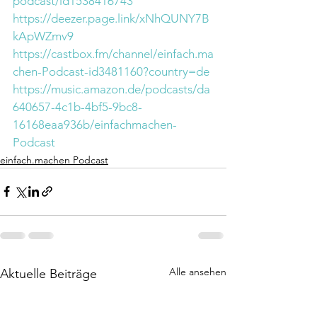
podcast/id1538416743
https://deezer.page.link/xNhQUNY7B
kApWZmv9
https://castbox.fm/channel/einfach.ma
chen-Podcast-id3481160?country=de
https://music.amazon.de/podcasts/da
640657-4c1b-4bf5-9bc8-
16168eaa936b/einfachmachen-
Podcast
einfach.machen Podcast
Alle ansehen
Aktuelle Beiträge