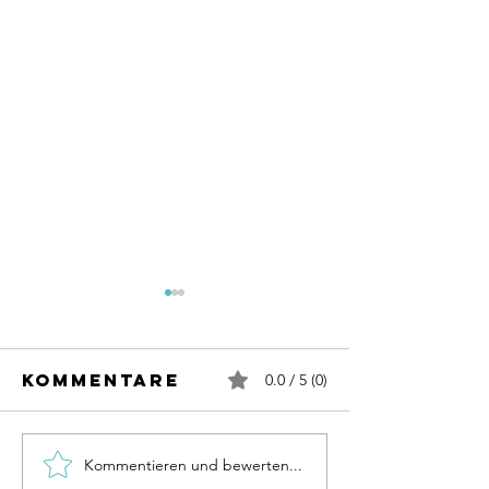
Kommentare
0.0 / 5 (0)
Kommentieren und bewerten...
KI Beratung