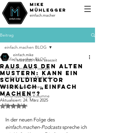
MiKE
Mühlegger
einfach.macher
Beitrag
einfach.machen BLOG
einfach.mike
einfach.machen BLOG
1. März 2025
1 Min. Lesezeit
Raus aus den alten
einfach.machen Podcast
Mustern: Kann ein
einfach.machen Methoden
Schuldirektor
wirklich „einfach
Kundengeschichten
machen“?
einundsechzig-Kolumne
Aktualisiert:
24. März 2025
Persönliches
Mit NaN von 5 Sternen bewertet.
In der neuen Folge des 
einfach.machen-Podcasts
 spreche ich 