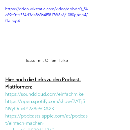
https://video.wixstatic.com/video/dbbda0_54
c69ff0cb334d3da86364f58176f8a6/1080p/mp4/
file.mp4
Teaser mit O-Ton Heiko
Hier noch die Links zu den Podcast-
Plattformen:
https://soundcloud.com/einfachmike
https://open.spotify.com/show/2ATj5
N9yQux4Y238c6OA2K
https://podcasts.apple.com/at/podcas
t/einfach-machen-