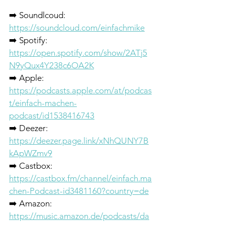
➡️ Soundlcoud: 
https://soundcloud.com/einfachmike
➡️ Spotify: 
https://open.spotify.com/show/2ATj5
N9yQux4Y238c6OA2K
➡️ Apple: 
https://podcasts.apple.com/at/podcas
t/einfach-machen-
podcast/id1538416743
➡️ Deezer: 
https://deezer.page.link/xNhQUNY7B
kApWZmv9
➡️ Castbox: 
https://castbox.fm/channel/einfach.ma
chen-Podcast-id3481160?country=de
➡️ Amazon: 
https://music.amazon.de/podcasts/da