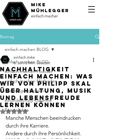
MiKE
Mühlegger
einfach.macher
Beitrag
einfach.machen BLOG
einfach.mike
einfach.machen BLOG
8. Juni
2 Min. Lesezeit
Nachhaltigkeit
einfach.machen Podcast
einfach machen: Was
einfach.machen Methoden
wir von Philipp Skal
über Haltung, Musik
Kundengeschichten
und Lebensfreude
einundsechzig-Kolumne
lernen können
Persönliches
Mit NaN von 5 Sternen bewertet.
Manche Menschen beeindrucken 
durch ihre Karriere.
Andere durch ihre Persönlichkeit.