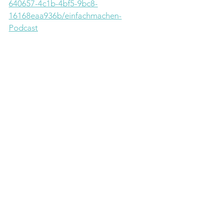
640657-4c1b-4bf5-9bc8-
16168eaa936b/einfachmachen-
Podcast
Positionierung
Marketing
Podcast
einfach.machen Podcast
Alle ansehen
Aktuelle Beiträge