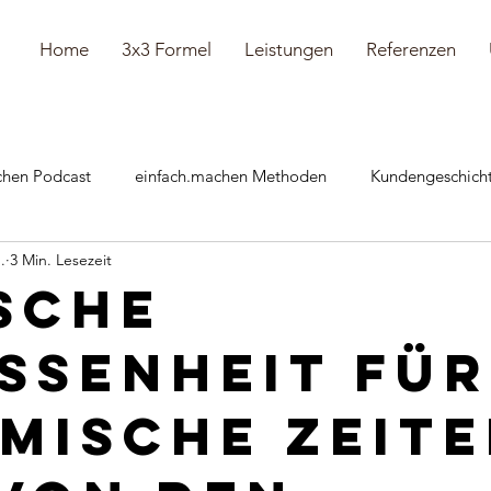
Home
3x3 Formel
Leistungen
Referenzen
chen Podcast
einfach.machen Methoden
Kundengeschich
.
3 Min. Lesezeit
önliches
sche
ssenheit für
mische Zeite