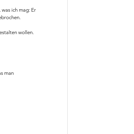
 was ich mag: Er 
ebrochen.
estalten wollen.
as man 