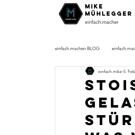
MiKE
Mühlegger
einfach.macher
einfach.machen BLOG
einfach.ma
einfach.mike
5. Feb
einundsechzig-Kolumne
Pers
Stoi
Gela
stür