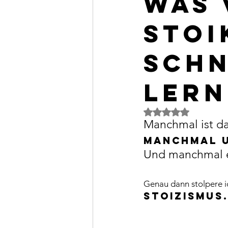
was 
Stoi
schn
lern
Mit NaN von 5 Ster
Manchmal ist da
Manchmal u
Und manchmal e
Genau dann stolpere ic
Stoizismus.