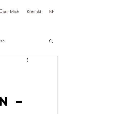
Über Mich
Kontakt
BF
ten
n –