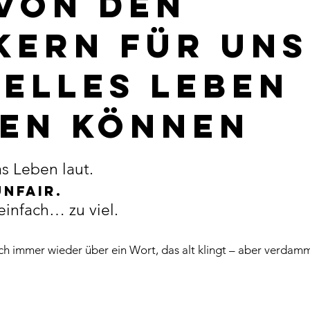
von den
kern für un
elles leben
en können
nen bewertet.
s Leben laut.
nfair.
infach… zu viel.
h immer wieder über ein Wort, das alt klingt – aber verdammt 